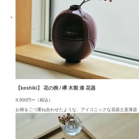
【keshiki】 花の椀 / 欅 木製 漆 花器
9,900円〜
（税込）
お椀を二つ重ね合わせたような、アイコニックな花器
土直漆器