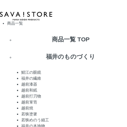
商品一覧
商品一覧 TOP
福井のものづくり
鯖江の眼鏡
福井の繊維
越前漆器
越前和紙
越前打刃物
越前箪笥
越前焼
若狭塗箸
若狭めのう細工
福井の木地物