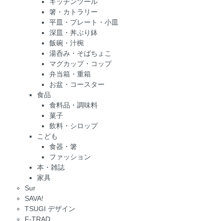
キッチンツール
箸・カトラリー
平皿・プレート・小皿
深皿・丼ぶり鉢
飯碗・汁椀
湯呑み・そばちょこ
マグカップ・コップ
弁当箱・重箱
お盆・コースター
食品
食料品・調味料
菓子
飲料・シロップ
こども
食器・箸
ファッション
本・雑誌
家具
Sur
SAVA!
TSUGI デザイン
F-TRAD