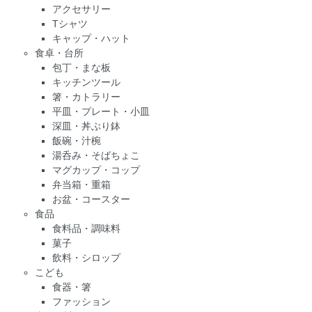
アクセサリー
Tシャツ
キャップ・ハット
食卓・台所
包丁・まな板
キッチンツール
箸・カトラリー
平皿・プレート・小皿
深皿・丼ぶり鉢
飯碗・汁椀
湯呑み・そばちょこ
マグカップ・コップ
弁当箱・重箱
お盆・コースター
食品
食料品・調味料
菓子
飲料・シロップ
こども
食器・箸
ファッション