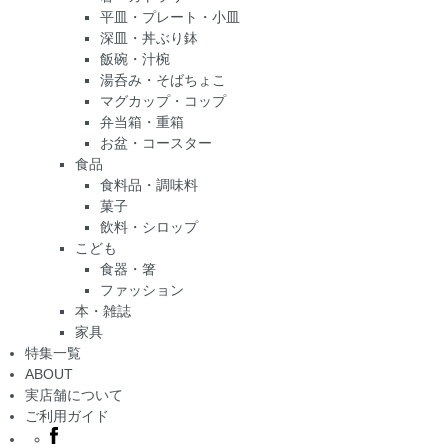
平皿・プレート・小皿
深皿・丼ぶり鉢
飯碗・汁椀
湯呑み・そばちょこ
マグカップ・コップ
弁当箱・重箱
お盆・コースター
食品
食料品・調味料
菓子
飲料・シロップ
こども
食器・箸
ファッション
本・雑誌
家具
特集一覧
ABOUT
実店舗について
ご利用ガイド