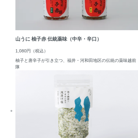
山うに 柚子赤 伝統薬味（中辛・辛口）
1,080円
（税込）
柚子と唐辛子が引き立つ、福井・河和田地区の伝統の薬味
越前
隊