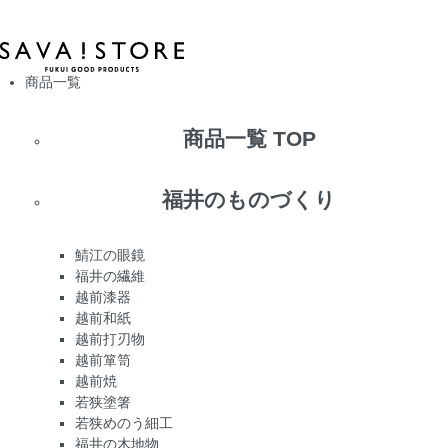
商品一覧
商品一覧 TOP
福井のものづくり
鯖江の眼鏡
福井の繊維
越前漆器
越前和紙
越前打刃物
越前箪笥
越前焼
若狭塗箸
若狭めのう細工
福井の木地物