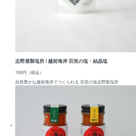
志野屋製塩所 / 越前海岸 百笑の塩・結晶塩
700円
（税込）
自然豊かな越前海岸でつくられる 百笑の塩
志野製塩所