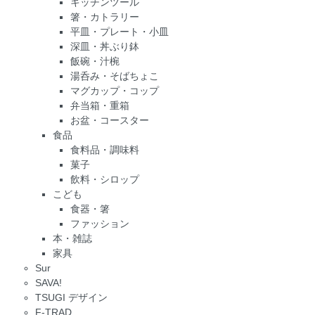
キッチンツール
箸・カトラリー
平皿・プレート・小皿
深皿・丼ぶり鉢
飯碗・汁椀
湯呑み・そばちょこ
マグカップ・コップ
弁当箱・重箱
お盆・コースター
食品
食料品・調味料
菓子
飲料・シロップ
こども
食器・箸
ファッション
本・雑誌
家具
Sur
SAVA!
TSUGI デザイン
F-TRAD