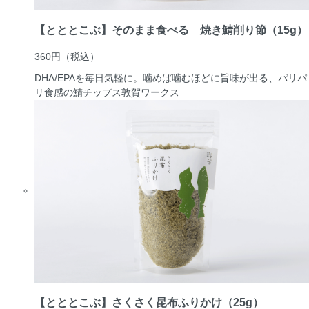
【とととこぶ】そのまま食べる 焼き鯖削り節（15g）
360円
（税込）
DHA/EPAを毎日気軽に。噛めば噛むほどに旨味が出る、パリパ
リ食感の鯖チップス
敦賀ワークス
【とととこぶ】さくさく昆布ふりかけ（25g）