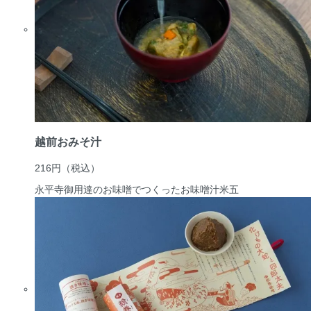
越前おみそ汁
216円
（税込）
永平寺御用達のお味噌でつくったお味噌汁
米五