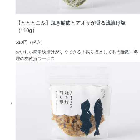
【とととこぶ】焼き鯖節とアオサが香る浅漬け塩
（110g）
510円
（税込）
おいしい簡単浅漬けがすぐできる！振り塩としても大活躍・料
理の友
敦賀ワークス