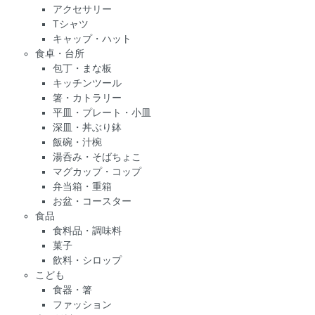
アクセサリー
Tシャツ
キャップ・ハット
食卓・台所
包丁・まな板
キッチンツール
箸・カトラリー
平皿・プレート・小皿
深皿・丼ぶり鉢
飯碗・汁椀
湯呑み・そばちょこ
マグカップ・コップ
弁当箱・重箱
お盆・コースター
食品
食料品・調味料
菓子
飲料・シロップ
こども
食器・箸
ファッション