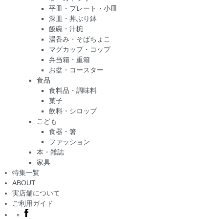
平皿・プレート・小皿
深皿・丼ぶり鉢
飯碗・汁椀
湯呑み・そばちょこ
マグカップ・コップ
弁当箱・重箱
お盆・コースター
食品
食料品・調味料
菓子
飲料・シロップ
こども
食器・箸
ファッション
本・雑誌
家具
特集一覧
ABOUT
実店舗について
ご利用ガイド