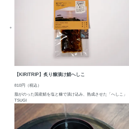
【KIRITRIP】炙り糠漬け鯖へしこ
810円
（税込）
脂がのった国産鯖を塩と糠で漬け込み、熟成させた「へしこ」
TSUGI