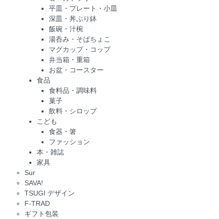
平皿・プレート・小皿
深皿・丼ぶり鉢
飯碗・汁椀
湯呑み・そばちょこ
マグカップ・コップ
弁当箱・重箱
お盆・コースター
食品
食料品・調味料
菓子
飲料・シロップ
こども
食器・箸
ファッション
本・雑誌
家具
Sur
SAVA!
TSUGI デザイン
F-TRAD
ギフト包装