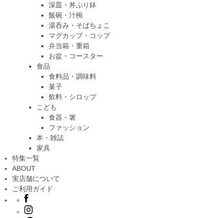
深皿・丼ぶり鉢
飯碗・汁椀
湯呑み・そばちょこ
マグカップ・コップ
弁当箱・重箱
お盆・コースター
食品
食料品・調味料
菓子
飲料・シロップ
こども
食器・箸
ファッション
本・雑誌
家具
特集一覧
ABOUT
実店舗について
ご利用ガイド