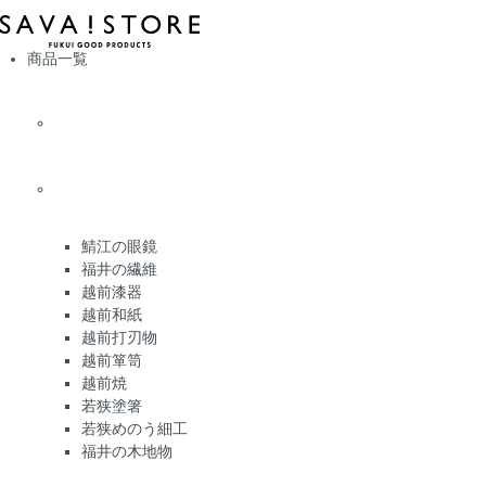
商品一覧
鯖江の眼鏡
福井の繊維
越前漆器
越前和紙
越前打刃物
越前箪笥
越前焼
若狭塗箸
若狭めのう細工
福井の木地物