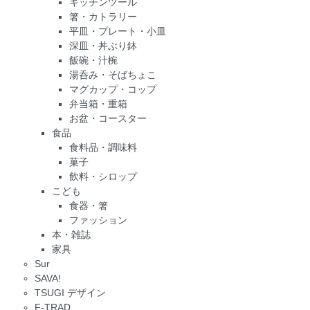
キッチンツール
箸・カトラリー
平皿・プレート・小皿
深皿・丼ぶり鉢
飯碗・汁椀
湯呑み・そばちょこ
マグカップ・コップ
弁当箱・重箱
お盆・コースター
食品
食料品・調味料
菓子
飲料・シロップ
こども
食器・箸
ファッション
本・雑誌
家具
Sur
SAVA!
TSUGI デザイン
F-TRAD