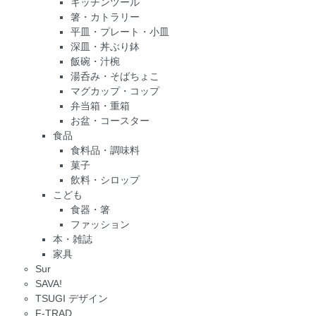
キッチンツール
箸・カトラリー
平皿・プレート・小皿
深皿・丼ぶり鉢
飯碗・汁椀
湯呑み・そばちょこ
マグカップ・コップ
弁当箱・重箱
お盆・コースター
食品
食料品・調味料
菓子
飲料・シロップ
こども
食器・箸
ファッション
本・雑誌
家具
Sur
SAVA!
TSUGI デザイン
F-TRAD