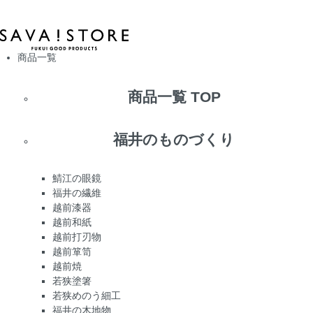
商品一覧
商品一覧 TOP
福井のものづくり
鯖江の眼鏡
福井の繊維
越前漆器
越前和紙
越前打刃物
越前箪笥
越前焼
若狭塗箸
若狭めのう細工
福井の木地物