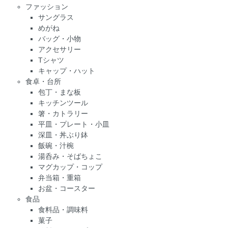
ファッション
サングラス
めがね
バッグ・小物
アクセサリー
Tシャツ
キャップ・ハット
食卓・台所
包丁・まな板
キッチンツール
箸・カトラリー
平皿・プレート・小皿
深皿・丼ぶり鉢
飯碗・汁椀
湯呑み・そばちょこ
マグカップ・コップ
弁当箱・重箱
お盆・コースター
食品
食料品・調味料
菓子