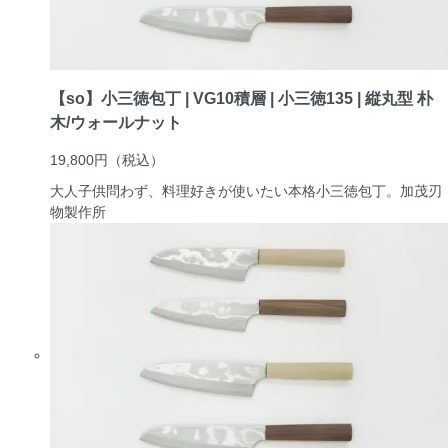
【so】小三徳包丁 | VG10積層 | 小三徳135 | 縦丸型 朴
木/ウォールナット
19,800円
（税込）
大人子供問わず、料理好きが使いたい本格小三徳包丁。
加茂刃
物製作所