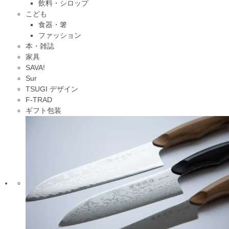
飲料・シロップ
こども
食器・箸
ファッション
本・雑誌
家具
SAVA!
Sur
TSUGI デザイン
F-TRAD
ギフト包装