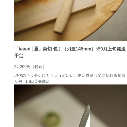
「kayoi | 通」菜切 包丁（刃渡145mm）※9月上旬発送
予定
24,200円
（税込）
現代のキッチンにもちょうどいい。硬い野菜も楽に切れる菜切
り包丁
山田英夫商店