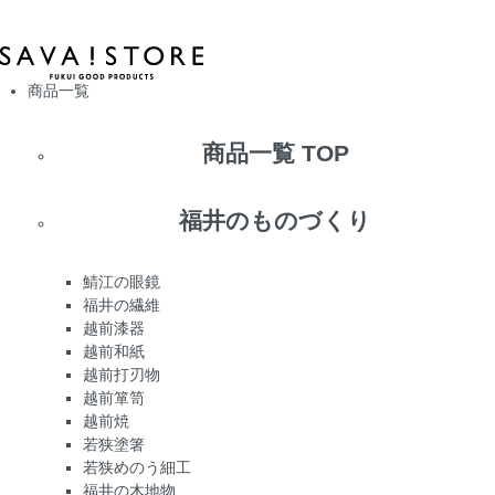
商品一覧
商品一覧 TOP
福井のものづくり
鯖江の眼鏡
福井の繊維
越前漆器
越前和紙
越前打刃物
越前箪笥
越前焼
若狭塗箸
若狭めのう細工
福井の木地物