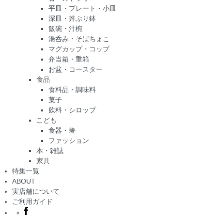
平皿・プレート・小皿
深皿・丼ぶり鉢
飯碗・汁椀
湯呑み・そばちょこ
マグカップ・コップ
弁当箱・重箱
お盆・コースター
食品
食料品・調味料
菓子
飲料・シロップ
こども
食器・箸
ファッション
本・雑誌
家具
特集一覧
ABOUT
実店舗について
ご利用ガイド