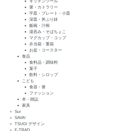
キッチンツール
箸・カトラリー
平皿・プレート・小皿
深皿・丼ぶり鉢
飯碗・汁椀
湯呑み・そばちょこ
マグカップ・コップ
弁当箱・重箱
お盆・コースター
食品
食料品・調味料
菓子
飲料・シロップ
こども
食器・箸
ファッション
本・雑誌
家具
Sur
SAVA!
TSUGI デザイン
F-TRAD