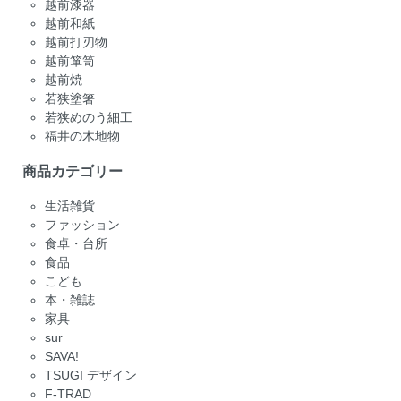
越前漆器
越前和紙
越前打刃物
越前箪笥
越前焼
若狭塗箸
若狭めのう細工
福井の木地物
商品カテゴリー
生活雑貨
ファッション
食卓・台所
食品
こども
本・雑誌
家具
sur
SAVA!
TSUGI デザイン
F-TRAD