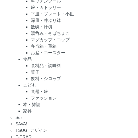
キッチンツール
箸・カトラリー
平皿・プレート・小皿
深皿・丼ぶり鉢
飯碗・汁椀
湯呑み・そばちょこ
マグカップ・コップ
弁当箱・重箱
お盆・コースター
食品
食料品・調味料
菓子
飲料・シロップ
こども
食器・箸
ファッション
本・雑誌
家具
Sur
SAVA!
TSUGI デザイン
F-TRAD