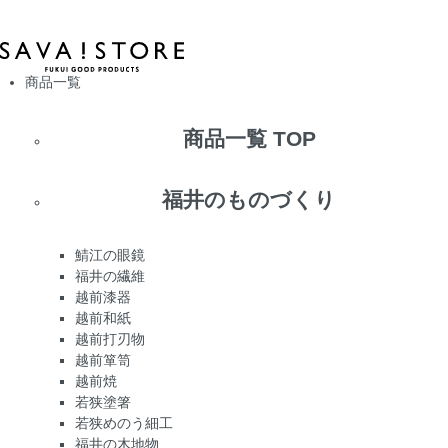
商品一覧
商品一覧 TOP
福井のものづくり
鯖江の眼鏡
福井の繊維
越前漆器
越前和紙
越前打刃物
越前箪笥
越前焼
若狭塗箸
若狭めのう細工
福井の木地物