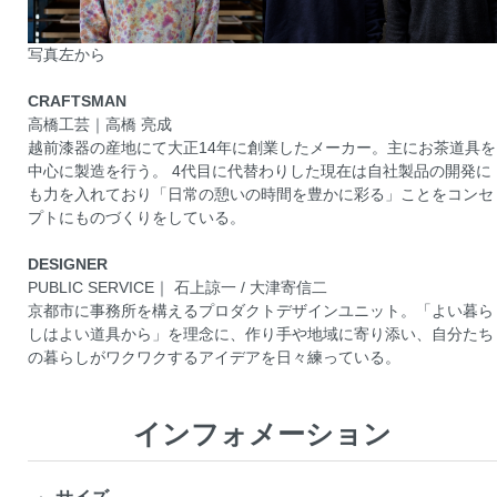
写真左から
CRAFTSMAN
高橋工芸｜高橋 亮成
越前漆器の産地にて大正14年に創業したメーカー。主にお茶道具を
中心に製造を行う。 4代目に代替わりした現在は自社製品の開発に
も力を入れており「日常の憩いの時間を豊かに彩る」ことをコンセ
プトにものづくりをしている。
DESIGNER
PUBLIC SERVICE｜ 石上諒一 / 大津寄信二
京都市に事務所を構えるプロダクトデザインユニット。「よい暮ら
しはよい道具から」を理念に、作り手や地域に寄り添い、自分たち
の暮らしがワクワクするアイデアを日々練っている。
インフォメーション