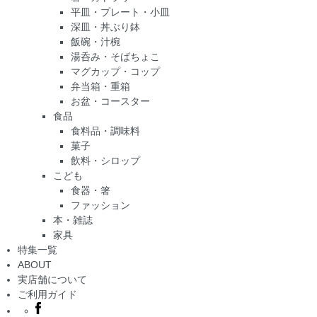
平皿・プレート・小皿
深皿・丼ぶり鉢
飯碗・汁椀
湯呑み・そばちょこ
マグカップ・コップ
弁当箱・重箱
お盆・コースター
食品
食料品・調味料
菓子
飲料・シロップ
こども
食器・箸
ファッション
本・雑誌
家具
特集一覧
ABOUT
実店舗について
ご利用ガイド