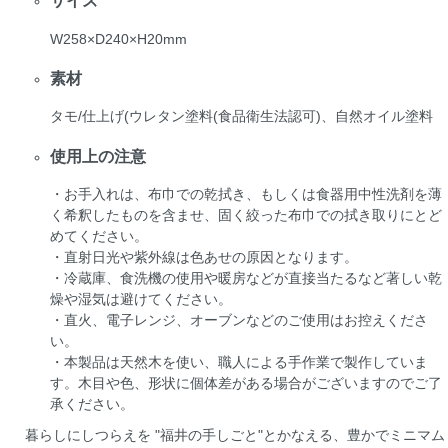
サイズ
W258×D240×H20mm
素材
タモ/仕上げ(ウレタン塗料(食品衛生法認可)、自然オイル塗料
使用上の注意
・お手入れは、布巾での乾拭き、もしくは食器用中性洗剤を薄
く希釈したものを含ませ、固く絞った布巾での拭き取りにとど
めてください。
・直射日光や紫外線は色あせの原因となります。
・冷蔵庫、食洗機の使用や暖房などが直接当たるなど著しい乾
燥や湿気は避けてください。
・直火、電子レンジ、オーブンなどのご使用はお控えくださ
い。
・本製品は天然木を使い、職人による手作業で製作していま
す。木目や色、形状に個体差がある場合がございますのでご了
承ください。
暮らしにしつらえを "福井の手しごと"とかなえる、豊かでミニマム