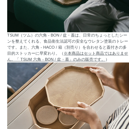
TSUM（ツム）の六角 - BON / 盆・蓋は、日常のちょっとしたシー
ンを整えてくれる、食品衛生法認可の安全なウレタン塗装のトレー
です。また、六角 - HACO / 箱（別売り）を合わせると蓋付きの多
目的ストッカーに早変わり。（
※本商品はセット商品ではありませ
ん。「 TSUM 六角 - BON / 盆・蓋」のみの販売です。
）