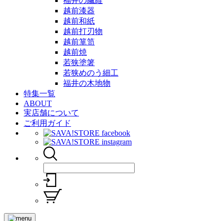
福井の繊維
越前漆器
越前和紙
越前打刃物
越前箪笥
越前焼
若狭塗箸
若狭めのう細工
福井の木地物
特集一覧
ABOUT
実店舗について
ご利用ガイド