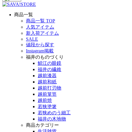
商品一覧
商品一覧 TOP
人気アイテム
新入荷アイテム
SALE
値段から探す
Instagram掲載
福井のものづくり
鯖江の眼鏡
福井の繊維
越前漆器
越前和紙
越前打刃物
越前箪笥
越前焼
若狭塗箸
若狭めのう細工
福井の木地物
商品カテゴリー
生活雑貨