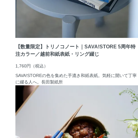
【数量限定】トリノコノート｜SAVA!STORE 5周年特
注カラー／越前和紙表紙・リング綴じ
1,760円
（税込）
SAVA!STOREの色を集めた手漉き和紙表紙。気軽に開いて丁寧
に綴る人へ。
長田製紙所