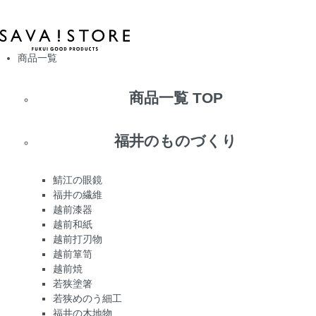
商品一覧
商品一覧 TOP
福井のものづくり
鯖江の眼鏡
福井の繊維
越前漆器
越前和紙
越前打刃物
越前箪笥
越前焼
若狭塗箸
若狭めのう細工
福井の木地物