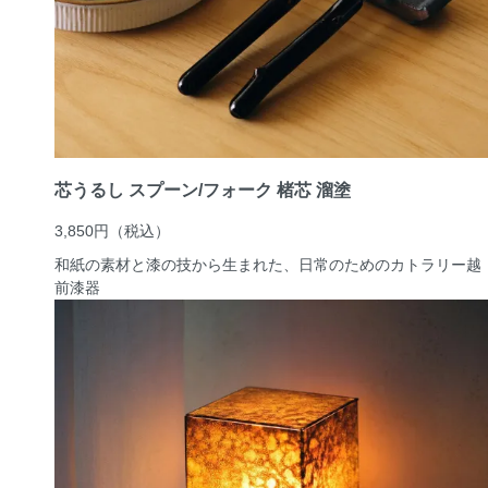
芯うるし スプーン/フォーク 楮芯 溜塗
3,850円
（税込）
和紙の素材と漆の技から生まれた、日常のためのカトラリー
越
前漆器