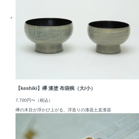
【keshiki】欅 漆塗 布袋椀（大/小）
7,700円〜
（税込）
欅の木目が浮かび上がる、浮造りの漆器
土直漆器