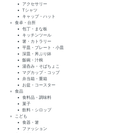
アクセサリー
Tシャツ
キャップ・ハット
食卓・台所
包丁・まな板
キッチンツール
箸・カトラリー
平皿・プレート・小皿
深皿・丼ぶり鉢
飯碗・汁椀
湯呑み・そばちょこ
マグカップ・コップ
弁当箱・重箱
お盆・コースター
食品
食料品・調味料
菓子
飲料・シロップ
こども
食器・箸
ファッション