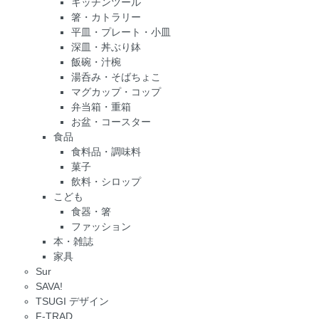
キッチンツール
箸・カトラリー
平皿・プレート・小皿
深皿・丼ぶり鉢
飯碗・汁椀
湯呑み・そばちょこ
マグカップ・コップ
弁当箱・重箱
お盆・コースター
食品
食料品・調味料
菓子
飲料・シロップ
こども
食器・箸
ファッション
本・雑誌
家具
Sur
SAVA!
TSUGI デザイン
F-TRAD