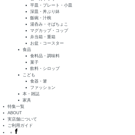
平皿・プレート・小皿
深皿・丼ぶり鉢
飯碗・汁椀
湯呑み・そばちょこ
マグカップ・コップ
弁当箱・重箱
お盆・コースター
食品
食料品・調味料
菓子
飲料・シロップ
こども
食器・箸
ファッション
本・雑誌
家具
特集一覧
ABOUT
実店舗について
ご利用ガイド