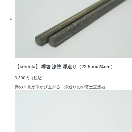
【keshiki】 欅箸 漆塗 浮造り（22.5cm/24cm）
3,300円
（税込）
欅の木目が浮かび上がる、浮造りのお箸
土直漆器