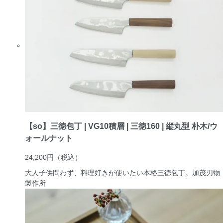
【so】三徳包丁 | VG10積層 | 三徳160 | 縦丸型 朴木/ウ
ォールナット
24,200円
（税込）
大人子供問わず、料理好きが使いたい本格三徳包丁。
加茂刃物
製作所