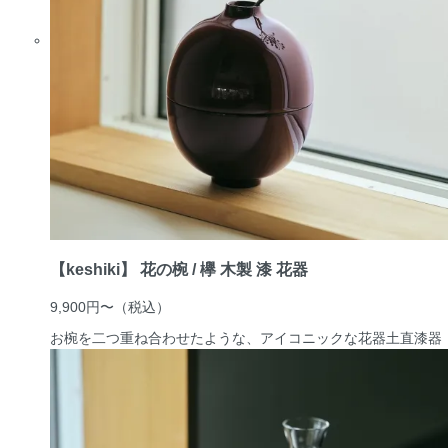
【keshiki】 花の椀 / 欅 木製 漆 花器
9,900円〜
（税込）
お椀を二つ重ね合わせたような、アイコニックな花器
土直漆器