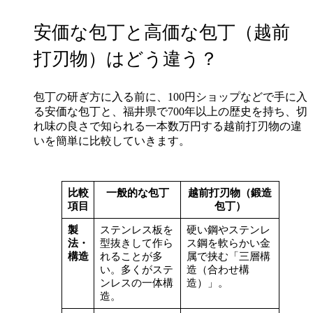
安価な包丁と高価な包丁（越前
打刃物）はどう違う？
包丁の研ぎ方に入る前に、100円ショップなどで手に入
る安価な包丁と、福井県で700年以上の歴史を持ち、切
れ味の良さで知られる一本数万円する越前打刃物の違
いを簡単に比較していきます。
比較
一般的な包丁
越前打刃物（鍛造
項目
包丁）
製
ステンレス板を
硬い鋼やステンレ
法・
型抜きして作ら
ス鋼を軟らかい金
構造
れることが多
属で挟む「三層構
い。多くがステ
造（合わせ構
ンレスの一体構
造）」。
造。