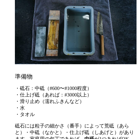
準備物
・砥石：中砥（#600〜#1000程度）
・仕上げ砥（あれば：#3000以上）
・滑り止め（濡れふきんなど）
・水
・タオル
砥石には粒子の細かさ（番手）によって荒砥（あら
と）・中砥（なかと）・仕上げ砥（しあげと）があり
ます。家庭用の包丁であれば、
中砥
が1つあればOK。