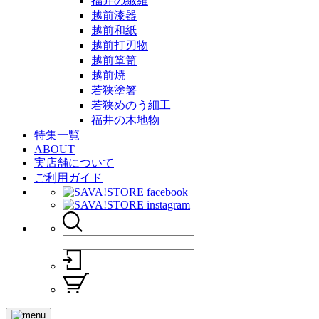
福井の繊維
越前漆器
越前和紙
越前打刃物
越前箪笥
越前焼
若狭塗箸
若狭めのう細工
福井の木地物
特集一覧
ABOUT
実店舗について
ご利用ガイド