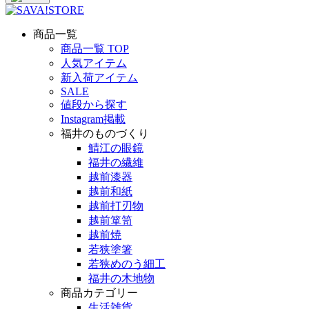
商品一覧
商品一覧 TOP
人気アイテム
新入荷アイテム
SALE
値段から探す
Instagram掲載
福井のものづくり
鯖江の眼鏡
福井の繊維
越前漆器
越前和紙
越前打刃物
越前箪笥
越前焼
若狭塗箸
若狭めのう細工
福井の木地物
商品カテゴリー
生活雑貨