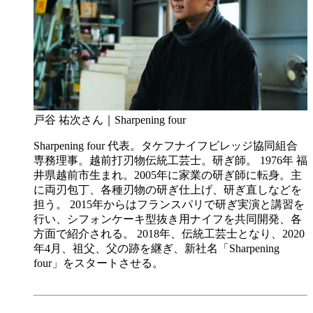
戸谷 祐次さん｜Sharpening four
Sharpening four 代表。タケフナイフビレッジ協同組合
専務理事。越前打刃物伝統工芸士。研ぎ師。 1976年 福
井県越前市生まれ。2005年に家業の研ぎ師に転身。主
に両刃包丁、各種刃物の研ぎ仕上げ、研ぎ直しなどを
担う。 2015年からはフランスパリで研ぎ実演と講習を
行い、シフォンケーキ型抜き用ナイフを共同開発、各
方面で紹介される。 2018年、伝統工芸士となり、2020
年4月、祖父、父の跡を継ぎ、新社名「Sharpening
four」をスタートさせる。