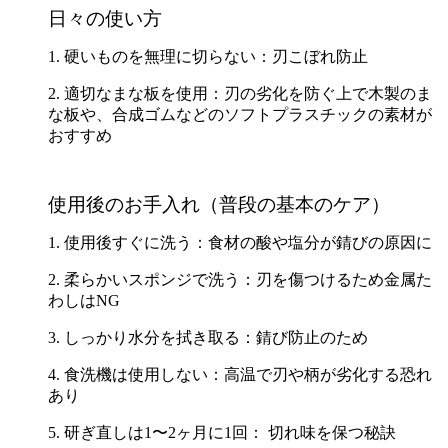
日々の使い方
1. 硬いものを無理に切らない：刃こぼれ防止
2. 適切なまな板を使用：刃の劣化を防ぐ上で木製のま
な板や、合成ゴムなどのソフトプラスチックの素材が
おすすめ
使用後のお手入れ（普段の基本のケア）
1. 使用後すぐに洗う：食材の酸や塩分が錆びの原因に
2. 柔らかいスポンジで洗う：刃を傷つけるため金属た
わしはNG
3. しっかり水分を拭き取る：錆び防止のため
4. 食洗機は使用しない：高温で刃や柄が劣化する恐れ
あり
5. 研ぎ直しは1〜2ヶ月に1回： 切れ味を保つ秘訣