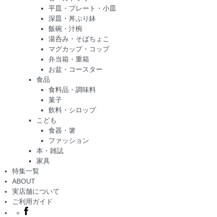
平皿・プレート・小皿
深皿・丼ぶり鉢
飯碗・汁椀
湯呑み・そばちょこ
マグカップ・コップ
弁当箱・重箱
お盆・コースター
食品
食料品・調味料
菓子
飲料・シロップ
こども
食器・箸
ファッション
本・雑誌
家具
特集一覧
ABOUT
実店舗について
ご利用ガイド