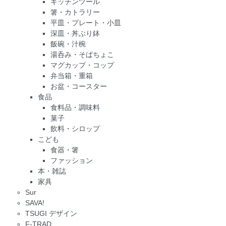
キッチンツール
箸・カトラリー
平皿・プレート・小皿
深皿・丼ぶり鉢
飯碗・汁椀
湯呑み・そばちょこ
マグカップ・コップ
弁当箱・重箱
お盆・コースター
食品
食料品・調味料
菓子
飲料・シロップ
こども
食器・箸
ファッション
本・雑誌
家具
Sur
SAVA!
TSUGI デザイン
F-TRAD