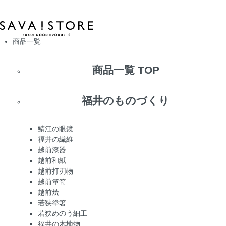
商品一覧
商品一覧 TOP
福井のものづくり
鯖江の眼鏡
福井の繊維
越前漆器
越前和紙
越前打刃物
越前箪笥
越前焼
若狭塗箸
若狭めのう細工
福井の木地物