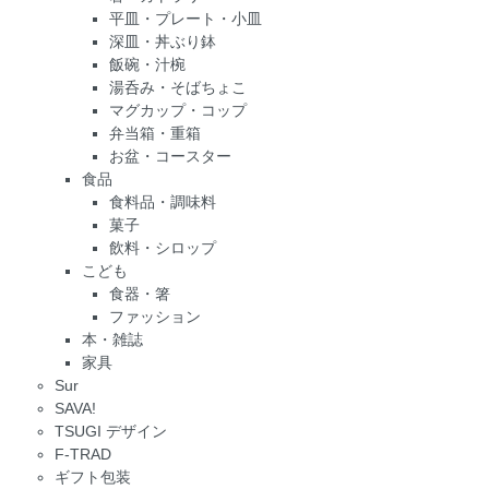
平皿・プレート・小皿
深皿・丼ぶり鉢
飯碗・汁椀
湯呑み・そばちょこ
マグカップ・コップ
弁当箱・重箱
お盆・コースター
食品
食料品・調味料
菓子
飲料・シロップ
こども
食器・箸
ファッション
本・雑誌
家具
Sur
SAVA!
TSUGI デザイン
F-TRAD
ギフト包装