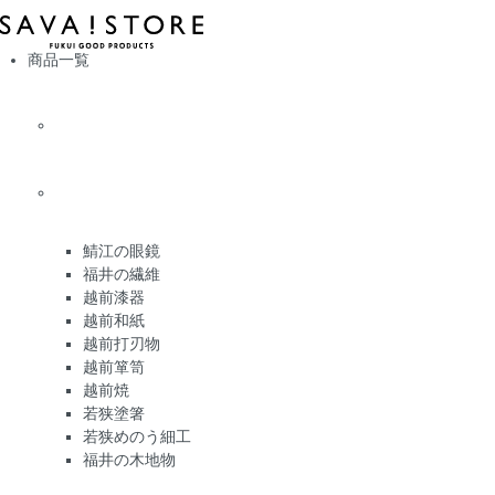
商品一覧
鯖江の眼鏡
福井の繊維
越前漆器
越前和紙
越前打刃物
越前箪笥
越前焼
若狭塗箸
若狭めのう細工
福井の木地物