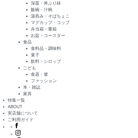
深皿・丼ぶり鉢
飯碗・汁椀
湯呑み・そばちょこ
マグカップ・コップ
弁当箱・重箱
お盆・コースター
食品
食料品・調味料
菓子
飲料・シロップ
こども
食器・箸
ファッション
本・雑誌
家具
特集一覧
ABOUT
実店舗について
ご利用ガイド