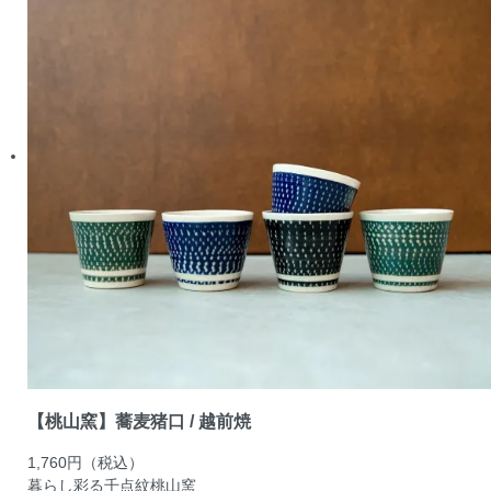
【桃山窯】蕎麦猪口 / 越前焼
1,760円
（税込）
暮らし彩る千点紋
桃山窯