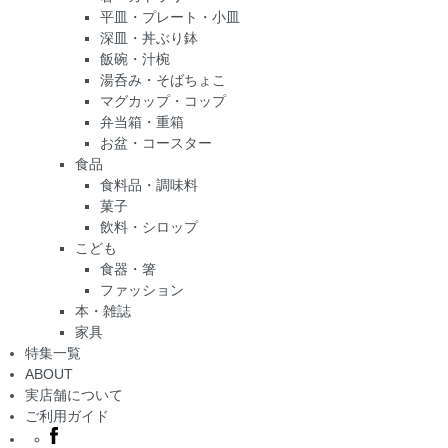
平皿・プレート・小皿
深皿・丼ぶり鉢
飯碗・汁椀
湯呑み・そばちょこ
マグカップ・コップ
弁当箱・重箱
お盆・コースター
食品
食料品・調味料
菓子
飲料・シロップ
こども
食器・箸
ファッション
本・雑誌
家具
特集一覧
ABOUT
実店舗について
ご利用ガイド