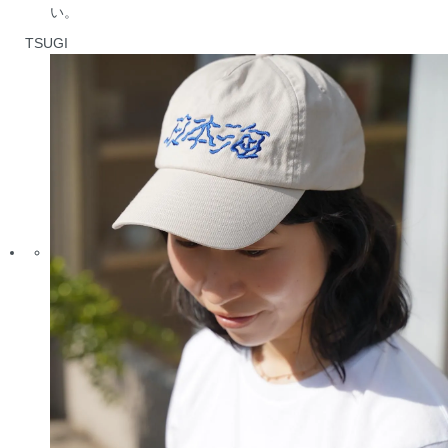
い。
TSUGI