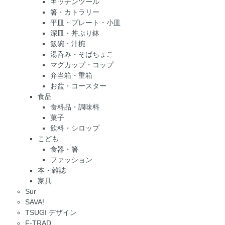
キッチンツール
箸・カトラリー
平皿・プレート・小皿
深皿・丼ぶり鉢
飯碗・汁椀
湯呑み・そばちょこ
マグカップ・コップ
弁当箱・重箱
お盆・コースター
食品
食料品・調味料
菓子
飲料・シロップ
こども
食器・箸
ファッション
本・雑誌
家具
Sur
SAVA!
TSUGI デザイン
F-TRAD