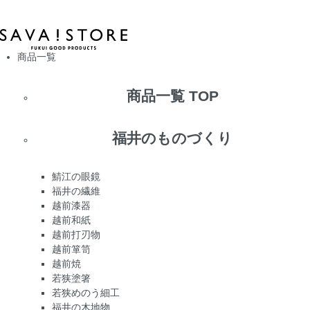
商品一覧
商品一覧 TOP
福井のものづくり
鯖江の眼鏡
福井の繊維
越前漆器
越前和紙
越前打刃物
越前箪笥
越前焼
若狭塗箸
若狭めのう細工
福井の木地物