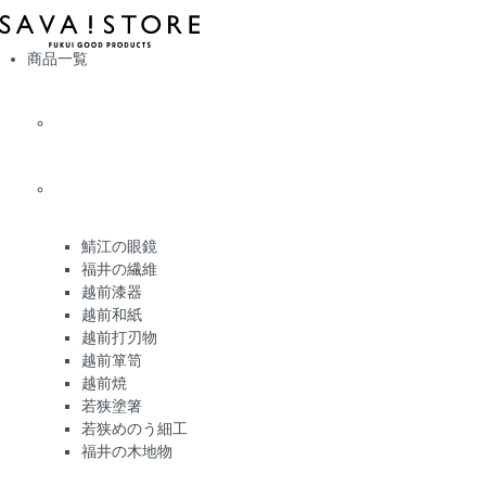
商品一覧
鯖江の眼鏡
福井の繊維
越前漆器
越前和紙
越前打刃物
越前箪笥
越前焼
若狭塗箸
若狭めのう細工
福井の木地物