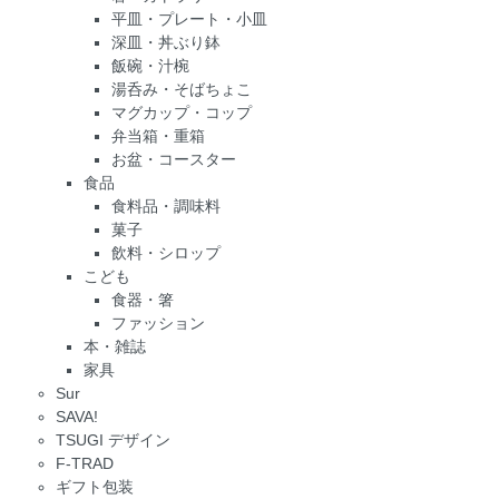
平皿・プレート・小皿
深皿・丼ぶり鉢
飯碗・汁椀
湯呑み・そばちょこ
マグカップ・コップ
弁当箱・重箱
お盆・コースター
食品
食料品・調味料
菓子
飲料・シロップ
こども
食器・箸
ファッション
本・雑誌
家具
Sur
SAVA!
TSUGI デザイン
F-TRAD
ギフト包装