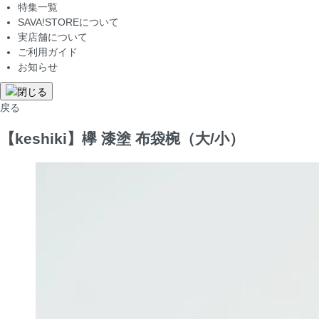
特集一覧
SAVA!STOREについて
実店舗について
ご利用ガイド
お知らせ
戻る
【keshiki】欅 漆塗 布袋椀（大/小）