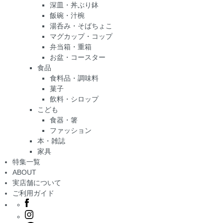
深皿・丼ぶり鉢
飯碗・汁椀
湯呑み・そばちょこ
マグカップ・コップ
弁当箱・重箱
お盆・コースター
食品
食料品・調味料
菓子
飲料・シロップ
こども
食器・箸
ファッション
本・雑誌
家具
特集一覧
ABOUT
実店舗について
ご利用ガイド