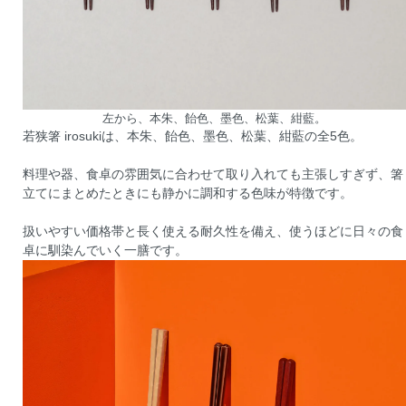
左から、本朱、飴色、墨色、松葉、紺藍。
若狭箸 irosukiは、本朱、飴色、墨色、松葉、紺藍の全5色。
料理や器、食卓の雰囲気に合わせて取り入れても主張しすぎず、箸
立てにまとめたときにも静かに調和する色味が特徴です。
扱いやすい価格帯と長く使える耐久性を備え、使うほどに日々の食
卓に馴染んでいく一膳です。