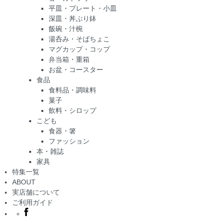
平皿・プレート・小皿
深皿・丼ぶり鉢
飯碗・汁椀
湯呑み・そばちょこ
マグカップ・コップ
弁当箱・重箱
お盆・コースター
食品
食料品・調味料
菓子
飲料・シロップ
こども
食器・箸
ファッション
本・雑誌
家具
特集一覧
ABOUT
実店舗について
ご利用ガイド