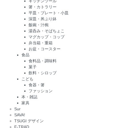
キッチンツール
箸・カトラリー
平皿・プレート・小皿
深皿・丼ぶり鉢
飯碗・汁椀
湯呑み・そばちょこ
マグカップ・コップ
弁当箱・重箱
お盆・コースター
食品
食料品・調味料
菓子
飲料・シロップ
こども
食器・箸
ファッション
本・雑誌
家具
Sur
SAVA!
TSUGI デザイン
F-TRAD