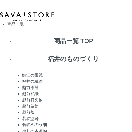
商品一覧
商品一覧 TOP
福井のものづくり
鯖江の眼鏡
福井の繊維
越前漆器
越前和紙
越前打刃物
越前箪笥
越前焼
若狭塗箸
若狭めのう細工
福井の木地物