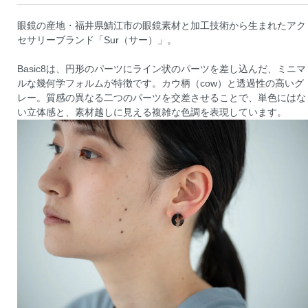
眼鏡の産地・福井県鯖江市の眼鏡素材と加工技術から生まれたアク
セサリーブランド「Sur（サー）」。
Basic8は、円形のパーツにライン状のパーツを差し込んだ、ミニマ
ルな幾何学フォルムが特徴です。カウ柄（cow）と透過性の高いグ
レー。質感の異なる二つのパーツを交差させることで、単色にはな
い立体感と、素材越しに見える複雑な色調を表現しています。