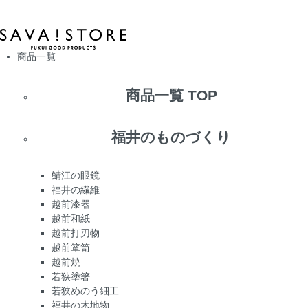
商品一覧
商品一覧 TOP
福井のものづくり
鯖江の眼鏡
福井の繊維
越前漆器
越前和紙
越前打刃物
越前箪笥
越前焼
若狭塗箸
若狭めのう細工
福井の木地物