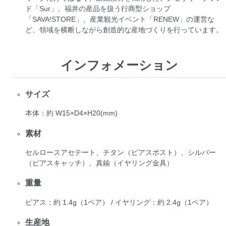
ド「Sur」、福井の産品を扱う行商型ショップ
「SAVA!STORE」、産業観光イベント「RENEW」の運営な
ど、領域を横断しながら創造的な産地づくりを行っています。
インフォメーション
サイズ
本体：約 W15×D4×H20(mm)
素材
セルロースアセテート、チタン（ピアスポスト）、シルバー
（ピアスキャッチ）、真鍮（イヤリング金具）
重量
ピアス：約 1.4g（1ペア） / イヤリング：約 2.4g（1ペア）
生産地