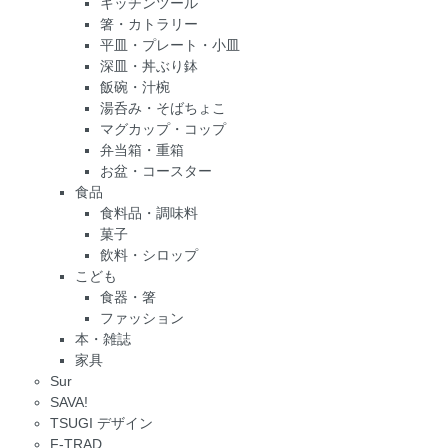
キッチンツール
箸・カトラリー
平皿・プレート・小皿
深皿・丼ぶり鉢
飯碗・汁椀
湯呑み・そばちょこ
マグカップ・コップ
弁当箱・重箱
お盆・コースター
食品
食料品・調味料
菓子
飲料・シロップ
こども
食器・箸
ファッション
本・雑誌
家具
Sur
SAVA!
TSUGI デザイン
F-TRAD