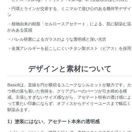
・円環とラインが交差する、ミニマルで遊び心のある幾何学デザイ
ン
・植物由来の樹脂「セルロースアセテート」による、肌に馴染む温
かみある質感
・バレル研磨によるガラスのような透明感と深い光沢
・金属アレルギーを起こしにくいチタン製ポスト（ピアス）を採用
デザインと素材について
Basic8は、直線を円が横切るユニークなシルエットが魅力です。カ
ウ柄の落ち着いた色味を、クリアグレーのパーツが引き締める構
成。主張しすぎないサイズ感ながら、アセテート特有の透け感によ
って重たい印象にならず、オフィスからデイリーユースまで幅広く
馴染みます。
1）塗装にはない、アセテート本来の透明感