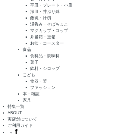
平皿・プレート・小皿
深皿・丼ぶり鉢
飯碗・汁椀
湯呑み・そばちょこ
マグカップ・コップ
弁当箱・重箱
お盆・コースター
食品
食料品・調味料
菓子
飲料・シロップ
こども
食器・箸
ファッション
本・雑誌
家具
特集一覧
ABOUT
実店舗について
ご利用ガイド