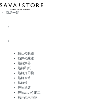
商品一覧
鯖江の眼鏡
福井の繊維
越前漆器
越前和紙
越前打刃物
越前箪笥
越前焼
若狭塗箸
若狭めのう細工
福井の木地物