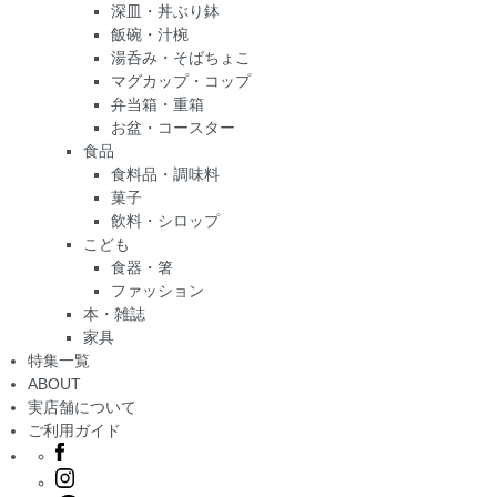
深皿・丼ぶり鉢
飯碗・汁椀
湯呑み・そばちょこ
マグカップ・コップ
弁当箱・重箱
お盆・コースター
食品
食料品・調味料
菓子
飲料・シロップ
こども
食器・箸
ファッション
本・雑誌
家具
特集一覧
ABOUT
実店舗について
ご利用ガイド