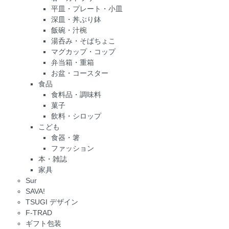
平皿・プレート・小皿
深皿・丼ぶり鉢
飯碗・汁椀
湯呑み・そばちょこ
マグカップ・コップ
弁当箱・重箱
お盆・コースター
食品
食料品・調味料
菓子
飲料・シロップ
こども
食器・箸
ファッション
本・雑誌
家具
Sur
SAVA!
TSUGI デザイン
F-TRAD
ギフト包装