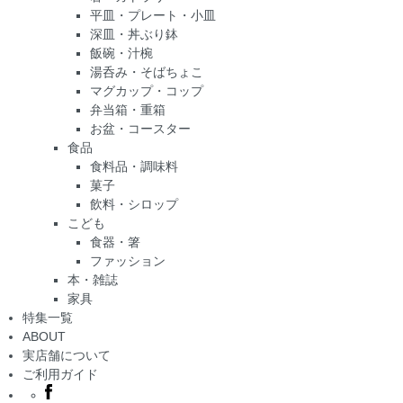
平皿・プレート・小皿
深皿・丼ぶり鉢
飯碗・汁椀
湯呑み・そばちょこ
マグカップ・コップ
弁当箱・重箱
お盆・コースター
食品
食料品・調味料
菓子
飲料・シロップ
こども
食器・箸
ファッション
本・雑誌
家具
特集一覧
ABOUT
実店舗について
ご利用ガイド