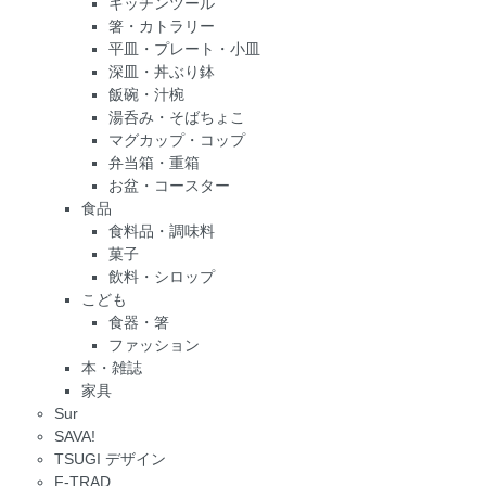
キッチンツール
箸・カトラリー
平皿・プレート・小皿
深皿・丼ぶり鉢
飯碗・汁椀
湯呑み・そばちょこ
マグカップ・コップ
弁当箱・重箱
お盆・コースター
食品
食料品・調味料
菓子
飲料・シロップ
こども
食器・箸
ファッション
本・雑誌
家具
Sur
SAVA!
TSUGI デザイン
F-TRAD