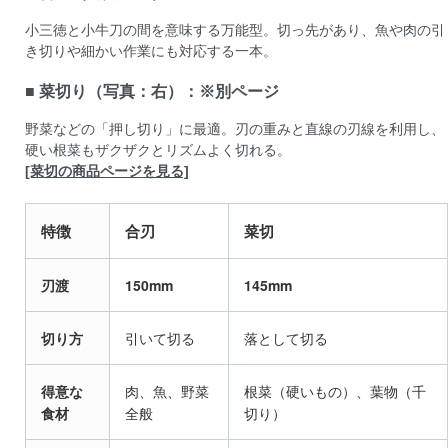
小三徳と小牛刀の間を意味する万能型。切っ先があり、魚や肉の引
き切りや細かい作業にも対応する一本。
■ 菜切り（写真：右）：※別ページ
野菜などの「押し切り」に最適。刃の重みと直線の刃線を利用し、
硬い根菜もザクザクとリズムよく切れる。
[菜切の商品ページを見る]
特徴
合刃
菜切
刃渡
150mm
145mm
切り方
引いて切る
落として切る
得意な
肉、魚、野菜
根菜（硬いもの）、葉物（千
食材
全般
切り）