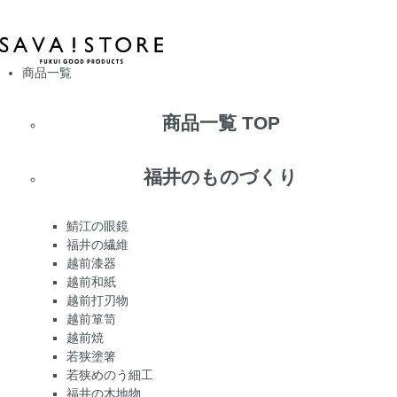
商品一覧
商品一覧 TOP
福井のものづくり
鯖江の眼鏡
福井の繊維
越前漆器
越前和紙
越前打刃物
越前箪笥
越前焼
若狭塗箸
若狭めのう細工
福井の木地物