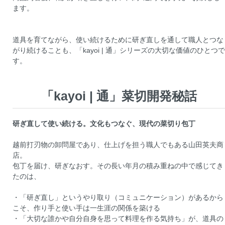
ます。
道具を育てながら、使い続けるために研ぎ直しを通して職人とつな
がり続けることも、「kayoi | 通」シリーズの大切な価値のひとつで
す。
「kayoi | 通」菜切開発秘話
研ぎ直して使い続ける。文化もつなぐ、現代の菜切り包丁
越前打刃物の卸問屋であり、仕上げを担う職人でもある山田英夫商
店。
包丁を届け、研ぎなおす。その長い年月の積み重ねの中で感じてき
たのは、
・「研ぎ直し」というやり取り（コミュニケーション）があるから
こそ、作り手と使い手は一生涯の関係を築ける
・「大切な誰かや自分自身を思って料理を作る気持ち」が、道具の