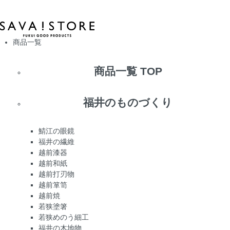
商品一覧
商品一覧 TOP
福井のものづくり
鯖江の眼鏡
福井の繊維
越前漆器
越前和紙
越前打刃物
越前箪笥
越前焼
若狭塗箸
若狭めのう細工
福井の木地物