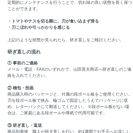
定期的にメンテナンスを行うことで、切れ味の良い状態を長く保つ
ことができます。
・トマトやナスを切る際に、刃が食い込まず滑る
・刃こぼれや引っかかりを感じる
上記のような状態が見られたら、研ぎ直しをご検討ください。
研ぎ直しの流れ
① 事前のご連絡
メール・電話・FAXのいずれかで、山田英夫商店へ研ぎ直しのご連
絡を入れてください。
② 梱包・投函
商品購入時のパッケージと、付属の段ボール板をご使用ください。
刃を段ボール板で挟み、輪ゴムで固定したうえでパッケージに収
め、レターパックにて郵送してください。 ※段ボール板がない場
合は、ご家庭にある段ボールや厚紙で代用可能です。
③ 研ぎ直し・返送
商品到着後、職人が研ぎ直しを行い、約1週間でお手元へお戻しし