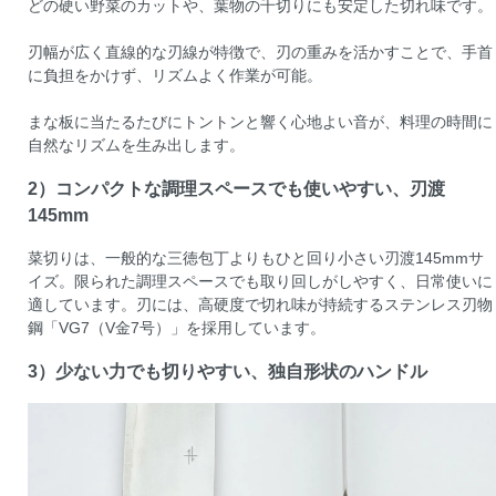
どの硬い野菜のカットや、葉物の千切りにも安定した切れ味です。
刃幅が広く直線的な刃線が特徴で、刃の重みを活かすことで、手首
に負担をかけず、リズムよく作業が可能。
まな板に当たるたびにトントンと響く心地よい音が、料理の時間に
自然なリズムを生み出します。
2）コンパクトな調理スペースでも使いやすい、刃渡
145mm
菜切りは、一般的な三徳包丁よりもひと回り小さい刃渡145mmサ
イズ。限られた調理スペースでも取り回しがしやすく、日常使いに
適しています。刃には、高硬度で切れ味が持続するステンレス刃物
鋼「VG7（V金7号）」を採用しています。
3）少ない力でも切りやすい、独自形状のハンドル