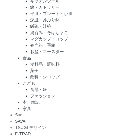
キッチンツール
箸・カトラリー
平皿・プレート・小皿
深皿・丼ぶり鉢
飯碗・汁椀
湯呑み・そばちょこ
マグカップ・コップ
弁当箱・重箱
お盆・コースター
食品
食料品・調味料
菓子
飲料・シロップ
こども
食器・箸
ファッション
本・雑誌
家具
Sur
SAVA!
TSUGI デザイン
F-TRAD