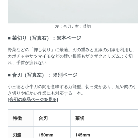
左：合刃 / 右：菜切
■ 菜切り（写真右）：※本ページ
野菜などの「押し切り」に最適。刃の重みと直線の刃線を利用し、
カボチャやサツマイモなどの硬い根菜もザクザクとリズムよく切
れ、手首が疲れない
■ 合刃（写真左）： ※別ページ
小三徳と小牛刀の間を意味する万能型。切っ先があり、魚や肉の引
き切りや細かい作業にも対応する一本。
[合刃の商品ページを見る]
特徴
合刃
菜切
刃渡
150mm
145mm