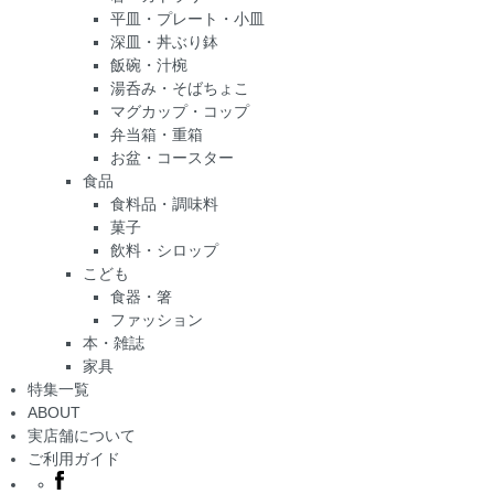
平皿・プレート・小皿
深皿・丼ぶり鉢
飯碗・汁椀
湯呑み・そばちょこ
マグカップ・コップ
弁当箱・重箱
お盆・コースター
食品
食料品・調味料
菓子
飲料・シロップ
こども
食器・箸
ファッション
本・雑誌
家具
特集一覧
ABOUT
実店舗について
ご利用ガイド